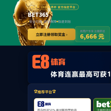
首页
公司概况
新闻资讯