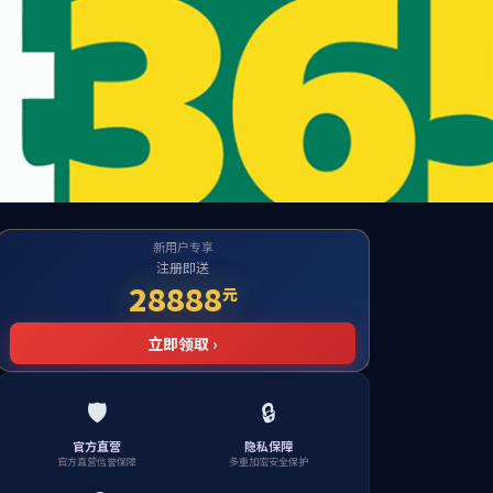
网站地图
党群工作
投资者专区
社会责任