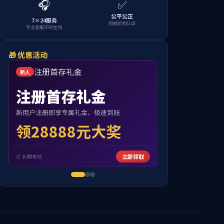
首页
>
主营业务
>
全产业链