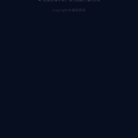
“五统一”管理方式
2020-12-11
种业
国有大型现代种业集团
2020-12-11
米业
农业产业化国家重点龙头企业