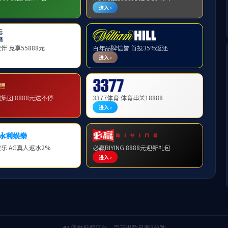
食用油
农业产业化食用植物油企业
2025-04-17
种植业