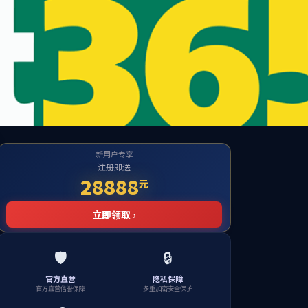
网站地图
党群工作
投资者专区
社会责任