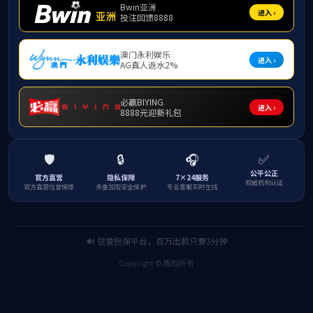
党的创新理论中寻找破解难题、推动发展的思路
举措，不断提升驾驭复杂局面、防范化解风险、
推动高质量发展的能力水平。
要在细悟上下功
夫，把握核心要义。
深刻领悟习近平总书记关于
高质量发展、国家粮食安全、新质生产力、全面
从严治党等重要论述，全力提升上市公司发展质
量和投资价值；深入落实“五良”融合发展要求，巩
固提升种植产业基本盘；以科技创新推动产业创
新，强化关键核心技术攻关，加快农业智改数
转；压实管党治党政治责任，狠抓制度刚性执
行，以优良作风凝心聚力、干事创业。
要在笃行
上下功夫，确保见行见效。
紧盯农时保进度，加
强统筹调度和精细化管理，打赢“三秋”生产攻坚
战。强化统筹提质效，抓好在建项目实施进度，
强化项目全过程规范管理，积极谋划和引进优质